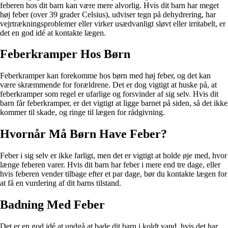
feberen hos dit barn kan være mere alvorlig. Hvis dit barn har meget
høj feber (over 39 grader Celsius), udviser tegn på dehydrering, har
vejrtrækningsproblemer eller virker usædvanligt sløvt eller irritabelt, er
det en god idé at kontakte lægen.
Feberkramper Hos Børn
Feberkramper kan forekomme hos børn med høj feber, og det kan
være skræmmende for forældrene. Det er dog vigtigt at huske på, at
feberkramper som regel er ufarlige og forsvinder af sig selv. Hvis dit
barn får feberkramper, er det vigtigt at ligge barnet på siden, så det ikke
kommer til skade, og ringe til lægen for rådgivning.
Hvornår Må Børn Have Feber?
Feber i sig selv er ikke farligt, men det er vigtigt at holde øje med, hvor
længe feberen varer. Hvis dit barn har feber i mere end tre dage, eller
hvis feberen vender tilbage efter et par dage, bør du kontakte lægen for
at få en vurdering af dit barns tilstand.
Badning Med Feber
Det er en god idé at undgå at bade dit barn i koldt vand, hvis det har