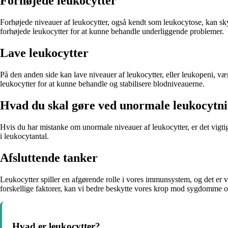
Forhøjede leukocytter
Forhøjede niveauer af leukocytter, også kendt som leukocytose, kan skyld
forhøjede leukocytter for at kunne behandle underliggende problemer.
Lave leukocytter
På den anden side kan lave niveauer af leukocytter, eller leukopeni, vær
leukocytter for at kunne behandle og stabilisere blodniveauerne.
Hvad du skal gøre ved unormale leukocytn
Hvis du har mistanke om unormale niveauer af leukocytter, er det vigtig
i leukocytantal.
Afsluttende tanker
Leukocytter spiller en afgørende rolle i vores immunsystem, og det er v
forskellige faktorer, kan vi bedre beskytte vores krop mod sygdomme og
Hvad er leukocytter?