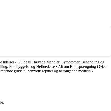
 lidelser
•
Guide til Hævede Mandler: Symptomer, Behandling og
ling, Forebyggelse og Helbredelse
•
Alt om Blodsprængning i Øjet –
attende guide til benzodiazepiner og beroligende medicin
•
le.