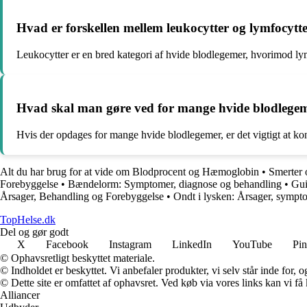
Hvad er forskellen mellem leukocytter og lymfocytt
Leukocytter er en bred kategori af hvide blodlegemer, hvorimod ly
Hvad skal man gøre ved for mange hvide blodlege
Hvis der opdages for mange hvide blodlegemer, er det vigtigt at ko
Alt du har brug for at vide om Blodprocent og Hæmoglobin
•
Smerter 
Forebyggelse
•
Bændelorm: Symptomer, diagnose og behandling
•
Gui
Årsager, Behandling og Forebyggelse
•
Ondt i lysken: Årsager, sympt
TopHelse.dk
Del og gør godt
X
Facebook
Instagram
LinkedIn
YouTube
Pin
© Ophavsretligt beskyttet materiale.
© Indholdet er beskyttet. Vi anbefaler produkter, vi selv står inde for
© Dette site er omfattet af ophavsret. Ved køb via vores links kan vi 
Alliancer