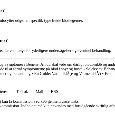
er?
mfocytter udgør en specifik type hvide blodlegemer.
mer?
nsultere en læge for yderligere undersøgelser og eventuel behandling.
og Symptomer i Benene: Alt du skal vide om dårligt blodomløb og andre
de til at forstå symptomerne på blod i spyt og hoste
•
Soleksem: Behand
omer og behandling
•
En Guide: VarhudklÃ¸e og VarmeudslÃ¦t
•
En omf
terest
TikTok
Mail
RSS
, og kan få kommission ved køb gennem disse links.
få kommission. Indholdet må kun anvendes med forudgående skriftlig afta