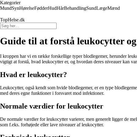
Kategorier
Mund
Syn
Hørelse
Fødder
Hud
Hår
Behandling
Sund
Læge
Mænd
TopHelse.dk
Guide til at forstå leukocytter 
I kroppen har vi en række forskellige typer blodlegemer, herunder leuk
vigtigt at forstå, hvad leukocytter er, og hvordan deres niveauer kan var
Hvad er leukocytter?
Leukocytter, også kendt som hvide blodlegemer, er en type blodlegeme, d
med deres egne funktioner i forsvaret mod infektioner.
Normale værdier for leukocytter
De normale værdier for leukocytter varierer, men generelt ligger de mell
som f.eks. forhøjede eller lave niveauer af leukocytter.