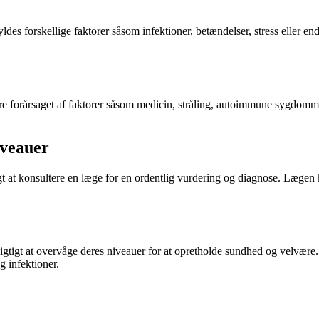
es forskellige faktorer såsom infektioner, betændelser, stress eller endd
e forårsaget af faktorer såsom medicin, stråling, autoimmune sygdomme el
iveauer
t at konsultere en læge for en ordentlig vurdering og diagnose. Lægen k
igtigt at overvåge deres niveauer for at opretholde sundhed og velvære. 
 infektioner.