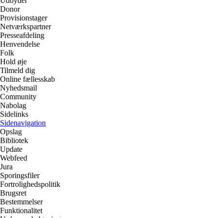
Udbyder
Donor
Provisionstager
Netværkspartner
Presseafdeling
Henvendelse
Folk
Hold øje
Tilmeld dig
Online fællesskab
Nyhedsmail
Community
Nabolag
Sidelinks
Sidenavigation
Opslag
Bibliotek
Update
Webfeed
Jura
Sporingsfiler
Fortrolighedspolitik
Brugsret
Bestemmelser
Funktionalitet