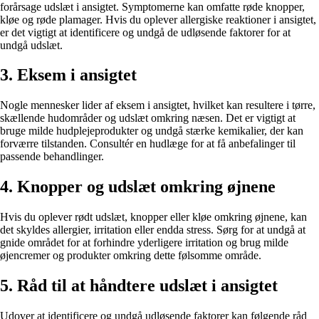
forårsage udslæt i ansigtet. Symptomerne kan omfatte røde knopper,
kløe og røde plamager. Hvis du oplever allergiske reaktioner i ansigtet,
er det vigtigt at identificere og undgå de udløsende faktorer for at
undgå udslæt.
3. Eksem i ansigtet
Nogle mennesker lider af eksem i ansigtet, hvilket kan resultere i tørre,
skællende hudområder og udslæt omkring næsen. Det er vigtigt at
bruge milde hudplejeprodukter og undgå stærke kemikalier, der kan
forværre tilstanden. Consultér en hudlæge for at få anbefalinger til
passende behandlinger.
4. Knopper og udslæt omkring øjnene
Hvis du oplever rødt udslæt, knopper eller kløe omkring øjnene, kan
det skyldes allergier, irritation eller endda stress. Sørg for at undgå at
gnide området for at forhindre yderligere irritation og brug milde
øjencremer og produkter omkring dette følsomme område.
5. Råd til at håndtere udslæt i ansigtet
Udover at identificere og undgå udløsende faktorer kan følgende råd