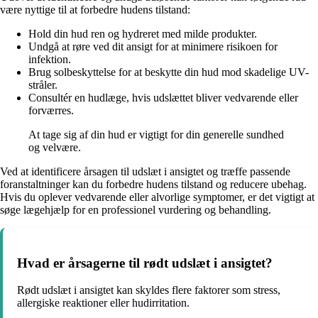
være nyttige til at forbedre hudens tilstand:
Hold din hud ren og hydreret med milde produkter.
Undgå at røre ved dit ansigt for at minimere risikoen for
infektion.
Brug solbeskyttelse for at beskytte din hud mod skadelige UV-
stråler.
Consultér en hudlæge, hvis udslættet bliver vedvarende eller
forværres.
At tage sig af din hud er vigtigt for din generelle sundhed
og velvære.
Ved at identificere årsagen til udslæt i ansigtet og træffe passende
foranstaltninger kan du forbedre hudens tilstand og reducere ubehag.
Hvis du oplever vedvarende eller alvorlige symptomer, er det vigtigt at
søge lægehjælp for en professionel vurdering og behandling.
Hvad er årsagerne til rødt udslæt i ansigtet?
Rødt udslæt i ansigtet kan skyldes flere faktorer som stress,
allergiske reaktioner eller hudirritation.