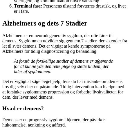
yderligere, og kommunikation bliver vanskelig.
Terminal fase:
Personens tilstand forværres drastisk, og livet
er i fare.
Alzheimers og dets 7 Stadier
Alzheimers er en neurodegenerativ sygdom, der ofte fører til
demens. Sygdommen udvikler sig gennem 7 stadier, der spænder fra
let til svær demens. Det er vigtigt at kende symptomerne på
Alzheimers for tidlig diagnosticering og behandling.
At forstå de forskellige stadier af demens er afgørende
for at kunne yde den rette pleje og støtte til dem, der
lider af sygdommen.
Det er vigtigt at søge lægehjælp, hvis du har mistanke om demens
hos dig selv eller en pårørende. Tidlig intervention kan hjælpe med
at forsinke sygdommens progression og forbedre livskvaliteten for
dem, der lever med demens.
Hvad er demens?
Demens er en progressiv sygdom i hjernen, der påvirker
hukommelse, tænkning og adfærd.