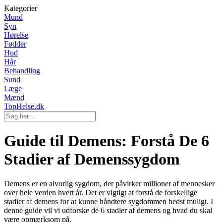
Kategorier
Mund
Syn
Hørelse
Fødder
Hud
Hår
Behandling
Sund
Læge
Mænd
TopHelse.dk
Guide til Demens: Forstå De 6
Stadier af Demenssygdom
Demens er en alvorlig sygdom, der påvirker millioner af mennesker
over hele verden hvert år. Det er vigtigt at forstå de forskellige
stadier af demens for at kunne håndtere sygdommen bedst muligt. I
denne guide vil vi udforske de 6 stadier af demens og hvad du skal
være opmærksom på.