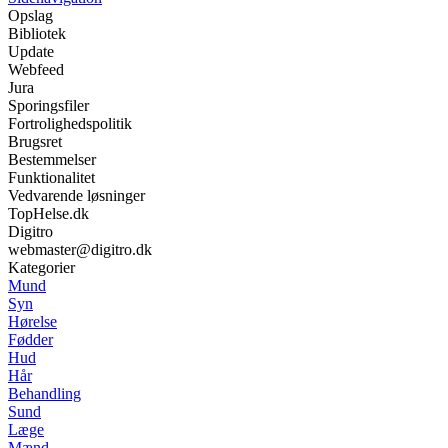
Opslag
Bibliotek
Update
Webfeed
Jura
Sporingsfiler
Fortrolighedspolitik
Brugsret
Bestemmelser
Funktionalitet
Vedvarende løsninger
TopHelse.dk
Digitro
webmaster@digitro.dk
Kategorier
Mund
Syn
Hørelse
Fødder
Hud
Hår
Behandling
Sund
Læge
Mænd