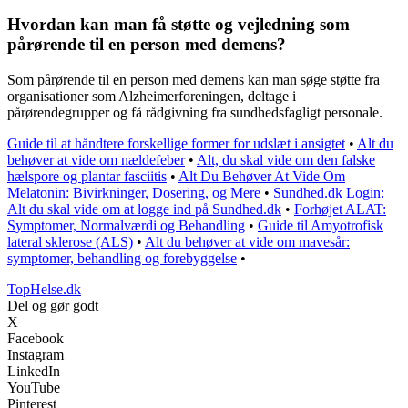
Hvordan kan man få støtte og vejledning som
pårørende til en person med demens?
Som pårørende til en person med demens kan man søge støtte fra
organisationer som Alzheimerforeningen, deltage i
pårørendegrupper og få rådgivning fra sundhedsfagligt personale.
Guide til at håndtere forskellige former for udslæt i ansigtet
•
Alt du
behøver at vide om nældefeber
•
Alt, du skal vide om den falske
hælspore og plantar fasciitis
•
Alt Du Behøver At Vide Om
Melatonin: Bivirkninger, Dosering, og Mere
•
Sundhed.dk Login:
Alt du skal vide om at logge ind på Sundhed.dk
•
Forhøjet ALAT:
Symptomer, Normalværdi og Behandling
•
Guide til Amyotrofisk
lateral sklerose (ALS)
•
Alt du behøver at vide om mavesår:
symptomer, behandling og forebyggelse
•
TopHelse.dk
Del og gør godt
X
Facebook
Instagram
LinkedIn
YouTube
Pinterest