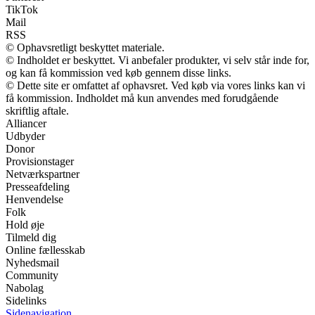
TikTok
Mail
RSS
© Ophavsretligt beskyttet materiale.
© Indholdet er beskyttet. Vi anbefaler produkter, vi selv står inde for,
og kan få kommission ved køb gennem disse links.
© Dette site er omfattet af ophavsret. Ved køb via vores links kan vi
få kommission. Indholdet må kun anvendes med forudgående
skriftlig aftale.
Alliancer
Udbyder
Donor
Provisionstager
Netværkspartner
Presseafdeling
Henvendelse
Folk
Hold øje
Tilmeld dig
Online fællesskab
Nyhedsmail
Community
Nabolag
Sidelinks
Sidenavigation