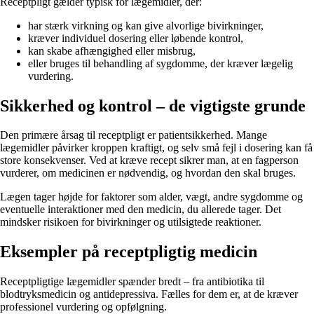
Receptpligt gælder typisk for lægemidler, der:
har stærk virkning og kan give alvorlige bivirkninger,
kræver individuel dosering eller løbende kontrol,
kan skabe afhængighed eller misbrug,
eller bruges til behandling af sygdomme, der kræver lægelig
vurdering.
Sikkerhed og kontrol – de vigtigste grunde
Den primære årsag til receptpligt er patientsikkerhed. Mange
lægemidler påvirker kroppen kraftigt, og selv små fejl i dosering kan få
store konsekvenser. Ved at kræve recept sikrer man, at en fagperson
vurderer, om medicinen er nødvendig, og hvordan den skal bruges.
Lægen tager højde for faktorer som alder, vægt, andre sygdomme og
eventuelle interaktioner med den medicin, du allerede tager. Det
mindsker risikoen for bivirkninger og utilsigtede reaktioner.
Eksempler på receptpligtig medicin
Receptpligtige lægemidler spænder bredt – fra antibiotika til
blodtryksmedicin og antidepressiva. Fælles for dem er, at de kræver
professionel vurdering og opfølgning.