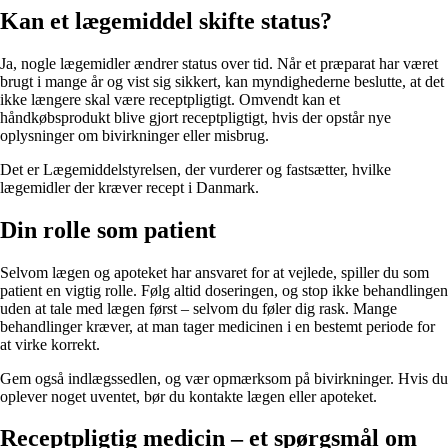
Kan et lægemiddel skifte status?
Ja, nogle lægemidler ændrer status over tid. Når et præparat har været
brugt i mange år og vist sig sikkert, kan myndighederne beslutte, at det
ikke længere skal være receptpligtigt. Omvendt kan et
håndkøbsprodukt blive gjort receptpligtigt, hvis der opstår nye
oplysninger om bivirkninger eller misbrug.
Det er Lægemiddelstyrelsen, der vurderer og fastsætter, hvilke
lægemidler der kræver recept i Danmark.
Din rolle som patient
Selvom lægen og apoteket har ansvaret for at vejlede, spiller du som
patient en vigtig rolle. Følg altid doseringen, og stop ikke behandlingen
uden at tale med lægen først – selvom du føler dig rask. Mange
behandlinger kræver, at man tager medicinen i en bestemt periode for
at virke korrekt.
Gem også indlægssedlen, og vær opmærksom på bivirkninger. Hvis du
oplever noget uventet, bør du kontakte lægen eller apoteket.
Receptpligtig medicin – et spørgsmål om