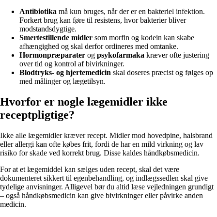
Antibiotika
må kun bruges, når der er en bakteriel infektion.
Forkert brug kan føre til resistens, hvor bakterier bliver
modstandsdygtige.
Smertestillende midler
som morfin og kodein kan skabe
afhængighed og skal derfor ordineres med omtanke.
Hormonpræparater
og
psykofarmaka
kræver ofte justering
over tid og kontrol af bivirkninger.
Blodtryks- og hjertemedicin
skal doseres præcist og følges op
med målinger og lægetilsyn.
Hvorfor er nogle lægemidler ikke
receptpligtige?
Ikke alle lægemidler kræver recept. Midler mod hovedpine, halsbrand
eller allergi kan ofte købes frit, fordi de har en mild virkning og lav
risiko for skade ved korrekt brug. Disse kaldes håndkøbsmedicin.
For at et lægemiddel kan sælges uden recept, skal det være
dokumenteret sikkert til egenbehandling, og indlægssedlen skal give
tydelige anvisninger. Alligevel bør du altid læse vejledningen grundigt
– også håndkøbsmedicin kan give bivirkninger eller påvirke anden
medicin.