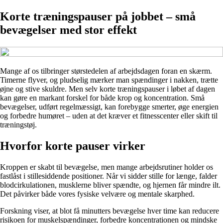
Korte træningspauser på jobbet – små
bevægelser med stor effekt
Mange af os tilbringer størstedelen af arbejdsdagen foran en skærm.
Timerne flyver, og pludselig mærker man spændinger i nakken, trætte
øjne og stive skuldre. Men selv korte træningspauser i løbet af dagen
kan gøre en markant forskel for både krop og koncentration. Små
bevægelser, udført regelmæssigt, kan forebygge smerter, øge energien
og forbedre humøret – uden at det kræver et fitnesscenter eller skift til
træningstøj.
Hvorfor korte pauser virker
Kroppen er skabt til bevægelse, men mange arbejdsrutiner holder os
fastlåst i stillesiddende positioner. Når vi sidder stille for længe, falder
blodcirkulationen, musklerne bliver spændte, og hjernen får mindre ilt.
Det påvirker både vores fysiske velvære og mentale skarphed.
Forskning viser, at blot få minutters bevægelse hver time kan reducere
risikoen for muskelspændinger, forbedre koncentrationen og mindske