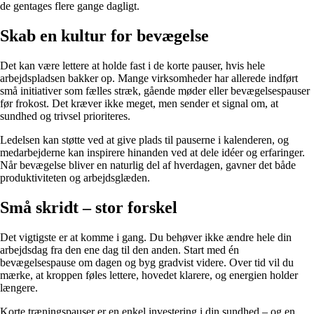
de gentages flere gange dagligt.
Skab en kultur for bevægelse
Det kan være lettere at holde fast i de korte pauser, hvis hele
arbejdspladsen bakker op. Mange virksomheder har allerede indført
små initiativer som fælles stræk, gående møder eller bevægelsespauser
før frokost. Det kræver ikke meget, men sender et signal om, at
sundhed og trivsel prioriteres.
Ledelsen kan støtte ved at give plads til pauserne i kalenderen, og
medarbejderne kan inspirere hinanden ved at dele idéer og erfaringer.
Når bevægelse bliver en naturlig del af hverdagen, gavner det både
produktiviteten og arbejdsglæden.
Små skridt – stor forskel
Det vigtigste er at komme i gang. Du behøver ikke ændre hele din
arbejdsdag fra den ene dag til den anden. Start med én
bevægelsespause om dagen og byg gradvist videre. Over tid vil du
mærke, at kroppen føles lettere, hovedet klarere, og energien holder
længere.
Korte træningspauser er en enkel investering i din sundhed – og en