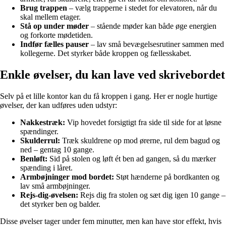
Brug trappen
– vælg trapperne i stedet for elevatoren, når du
skal mellem etager.
Stå op under møder
– stående møder kan både øge energien
og forkorte mødetiden.
Indfør fælles pauser
– lav små bevægelsesrutiner sammen med
kollegerne. Det styrker både kroppen og fællesskabet.
Enkle øvelser, du kan lave ved skrivebordet
Selv på et lille kontor kan du få kroppen i gang. Her er nogle hurtige
øvelser, der kan udføres uden udstyr:
Nakkestræk:
Vip hovedet forsigtigt fra side til side for at løsne
spændinger.
Skulderrul:
Træk skuldrene op mod ørerne, rul dem bagud og
ned – gentag 10 gange.
Benløft:
Sid på stolen og løft ét ben ad gangen, så du mærker
spænding i låret.
Armbøjninger mod bordet:
Støt hænderne på bordkanten og
lav små armbøjninger.
Rejs-dig-øvelsen:
Rejs dig fra stolen og sæt dig igen 10 gange –
det styrker ben og balder.
Disse øvelser tager under fem minutter, men kan have stor effekt, hvis