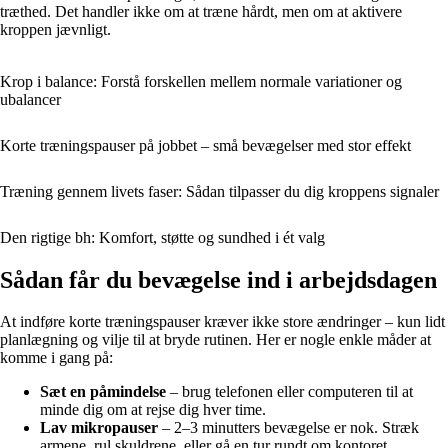
træthed. Det handler ikke om at træne hårdt, men om at aktivere
kroppen jævnligt.
Krop i balance: Forstå forskellen mellem normale variationer og
ubalancer
Korte træningspauser på jobbet – små bevægelser med stor effekt
Træning gennem livets faser: Sådan tilpasser du dig kroppens signaler
Den rigtige bh: Komfort, støtte og sundhed i ét valg
Sådan får du bevægelse ind i arbejdsdagen
At indføre korte træningspauser kræver ikke store ændringer – kun lidt
planlægning og vilje til at bryde rutinen. Her er nogle enkle måder at
komme i gang på:
Sæt en påmindelse
– brug telefonen eller computeren til at
minde dig om at rejse dig hver time.
Lav mikropauser
– 2–3 minutters bevægelse er nok. Stræk
armene, rul skuldrene, eller gå en tur rundt om kontoret.