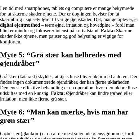
I en tid med smartphones, tablets og computere er mange bekymrede
for, at skærme skader øjnene. Der er dog ingen beviser for, at
skærmbrug i sig selv fører til varige øjenskader. Det, mange oplever, er
digital øjentræthed
– tørre øjne, irritation og hovedpine – fordi man
blinker mindre og fokuserer intenst på kort afstand.
Fakta:
Skærme
skader ikke øjnene, men pauser og god belysning er vigtige for
komforten.
Myte 5: “Grå stær kan helbredes med
øjendråber”
Grå stær (katarakt) skyldes, at øjets linse bliver uklar med alderen. Der
findes ingen dokumenterede øjendråber, der kan fjerne uklarheden.
Den eneste effektive behandling er en operation, hvor den uklare linse
udskiftes med en kunstig.
Fakta:
Øjendråber kan lindre tørhed eller
irritation, men ikke fjerne grå stær.
Myte 6: “Man kan mærke, hvis man har
grøn stær”
Grøn stær (glaukom) er en af de mest snigende øjensygdomme, fordi