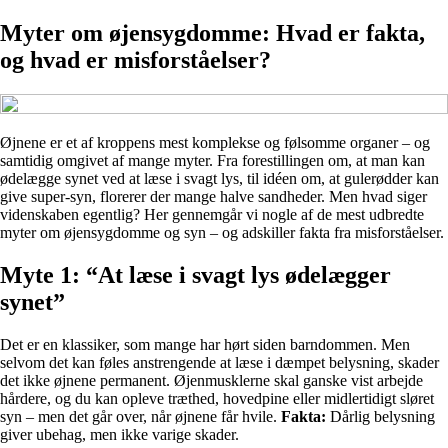
Myter om øjensygdomme: Hvad er fakta,
og hvad er misforståelser?
Øjnene er et af kroppens mest komplekse og følsomme organer – og
samtidig omgivet af mange myter. Fra forestillingen om, at man kan
ødelægge synet ved at læse i svagt lys, til idéen om, at gulerødder kan
give super-syn, florerer der mange halve sandheder. Men hvad siger
videnskaben egentlig? Her gennemgår vi nogle af de mest udbredte
myter om øjensygdomme og syn – og adskiller fakta fra misforståelser.
Myte 1: “At læse i svagt lys ødelægger
synet”
Det er en klassiker, som mange har hørt siden barndommen. Men
selvom det kan føles anstrengende at læse i dæmpet belysning, skader
det ikke øjnene permanent. Øjenmusklerne skal ganske vist arbejde
hårdere, og du kan opleve træthed, hovedpine eller midlertidigt sløret
syn – men det går over, når øjnene får hvile.
Fakta:
Dårlig belysning
giver ubehag, men ikke varige skader.