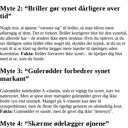
Myte 2: “Briller gør synet dårligere over
tid”
Nogle tror, at øjnene “vænner sig” til briller, så man bliver mere
afhængig af dem. Det er forkert. Briller korrigerer blot for den synsfejl,
du allerede har – de ændrer ikke øjets struktur. Hvis du oplever, at du
ser dårligere uden briller efter noget tid, skyldes det typisk, at du nu er
vant til at se klart og derfor lægger mere mærke til sløringen uden
korrektion.
Fakta:
Briller forværrer ikke synet – de hjælper dig blot
med at se, som du burde.
Myte 3: “Gulerødder forbedrer synet
markant”
Gulerødder indeholder A-vitamin, som er vigtigt for synet, især for
nattesynet. Men at spise store mængder gulerødder giver dig ikke
bedre syn end normalt. Mangel på A-vitamin kan føre til
synsproblemer, men de fleste får rigeligt gennem en almindelig kost.
Fakta:
Gulerødder er sunde, men de giver dig ikke “ørnesyn”.
Myte 4: “Skærme ødelægger øjnene”