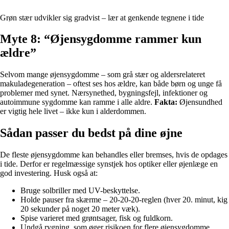
Grøn stær udvikler sig gradvist – lær at genkende tegnene i tide
Myte 8: “Øjensygdomme rammer kun
ældre”
Selvom mange øjensygdomme – som grå stær og aldersrelateret
makuladegeneration – oftest ses hos ældre, kan både børn og unge få
problemer med synet. Nærsynethed, bygningsfejl, infektioner og
autoimmune sygdomme kan ramme i alle aldre.
Fakta:
Øjensundhed
er vigtig hele livet – ikke kun i alderdommen.
Sådan passer du bedst på dine øjne
De fleste øjensygdomme kan behandles eller bremses, hvis de opdages
i tide. Derfor er regelmæssige synstjek hos optiker eller øjenlæge en
god investering. Husk også at:
Bruge solbriller med UV-beskyttelse.
Holde pauser fra skærme – 20-20-20-reglen (hver 20. minut, kig
20 sekunder på noget 20 meter væk).
Spise varieret med grøntsager, fisk og fuldkorn.
Undgå rygning, som øger risikoen for flere øjensygdomme.