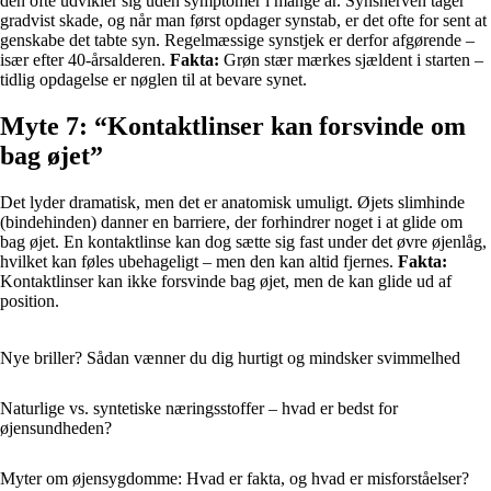
den ofte udvikler sig uden symptomer i mange år. Synsnerven tager
gradvist skade, og når man først opdager synstab, er det ofte for sent at
genskabe det tabte syn. Regelmæssige synstjek er derfor afgørende –
især efter 40-årsalderen.
Fakta:
Grøn stær mærkes sjældent i starten –
tidlig opdagelse er nøglen til at bevare synet.
Myte 7: “Kontaktlinser kan forsvinde om
bag øjet”
Det lyder dramatisk, men det er anatomisk umuligt. Øjets slimhinde
(bindehinden) danner en barriere, der forhindrer noget i at glide om
bag øjet. En kontaktlinse kan dog sætte sig fast under det øvre øjenlåg,
hvilket kan føles ubehageligt – men den kan altid fjernes.
Fakta:
Kontaktlinser kan ikke forsvinde bag øjet, men de kan glide ud af
position.
Nye briller? Sådan vænner du dig hurtigt og mindsker svimmelhed
Naturlige vs. syntetiske næringsstoffer – hvad er bedst for
øjensundheden?
Myter om øjensygdomme: Hvad er fakta, og hvad er misforståelser?