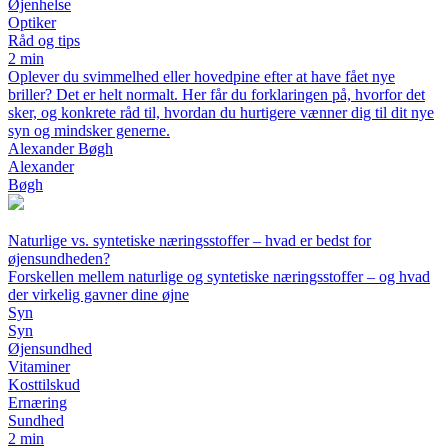
Øjenhelse
Optiker
Råd og tips
2 min
Oplever du svimmelhed eller hovedpine efter at have fået nye
briller? Det er helt normalt. Her får du forklaringen på, hvorfor det
sker, og konkrete råd til, hvordan du hurtigere vænner dig til dit nye
syn og mindsker generne.
Alexander Bøgh
Alexander
Bøgh
Naturlige vs. syntetiske næringsstoffer – hvad er bedst for
øjensundheden?
Forskellen mellem naturlige og syntetiske næringsstoffer – og hvad
der virkelig gavner dine øjne
Syn
Syn
Øjensundhed
Vitaminer
Kosttilskud
Ernæring
Sundhed
2 min