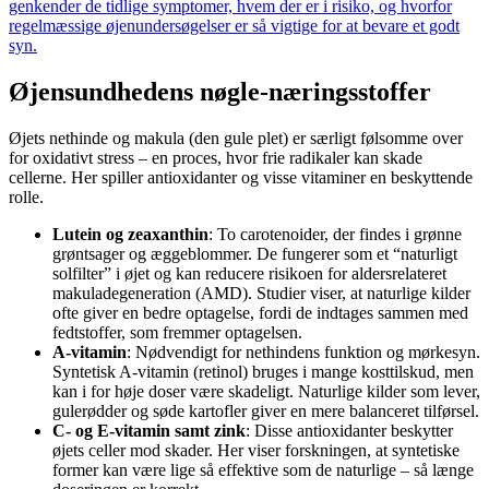
genkender de tidlige symptomer, hvem der er i risiko, og hvorfor
regelmæssige øjenundersøgelser er så vigtige for at bevare et godt
syn.
Øjensundhedens nøgle-næringsstoffer
Øjets nethinde og makula (den gule plet) er særligt følsomme over
for oxidativt stress – en proces, hvor frie radikaler kan skade
cellerne. Her spiller antioxidanter og visse vitaminer en beskyttende
rolle.
Lutein og zeaxanthin
: To carotenoider, der findes i grønne
grøntsager og æggeblommer. De fungerer som et “naturligt
solfilter” i øjet og kan reducere risikoen for aldersrelateret
makuladegeneration (AMD). Studier viser, at naturlige kilder
ofte giver en bedre optagelse, fordi de indtages sammen med
fedtstoffer, som fremmer optagelsen.
A-vitamin
: Nødvendigt for nethindens funktion og mørkesyn.
Syntetisk A-vitamin (retinol) bruges i mange kosttilskud, men
kan i for høje doser være skadeligt. Naturlige kilder som lever,
gulerødder og søde kartofler giver en mere balanceret tilførsel.
C- og E-vitamin samt zink
: Disse antioxidanter beskytter
øjets celler mod skader. Her viser forskningen, at syntetiske
former kan være lige så effektive som de naturlige – så længe