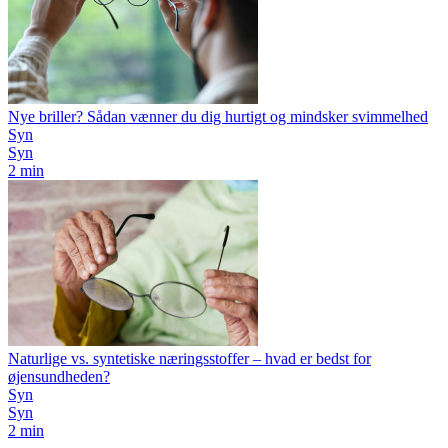
Nye briller? Sådan vænner du dig hurtigt og mindsker svimmelhed
Syn
Syn
2 min
Naturlige vs. syntetiske næringsstoffer – hvad er bedst for
øjensundheden?
Syn
Syn
2 min