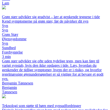
Lam
Grøn stær udvikler sig gradvist – lær at genkende tegnene i tide
Kend symptomerne på grøn stær, før de påvirker dit syn
Syn
Syn
Grøn Stær
Øjensygdomme
Syn
Sundhed
Forebyggelse
3 min
Grøn stær udvikler sig ofte uden tydelige tegn, men kan føre til
varigt synstab, hvis den ikke opdages i tide. Læs, hvordan du
genkender de tidlige symptomer, hvem der er i risiko, og hvorfor
regelmæssige øjenundersøgelser er så vigtige for at bevare et godt
syn.
Benjamin Tønnesen
Benjamin
Tønnesen
Teknologi som støtte til børn med synsudfordringer