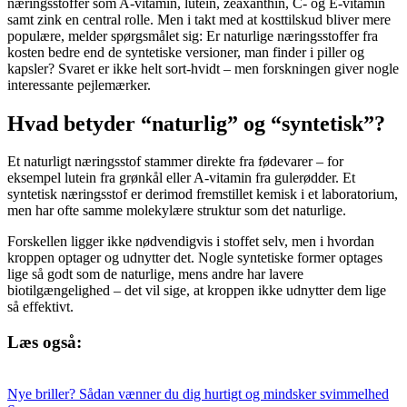
næringsstoffer som A-vitamin, lutein, zeaxanthin, C- og E-vitamin
samt zink en central rolle. Men i takt med at kosttilskud bliver mere
populære, melder spørgsmålet sig: Er naturlige næringsstoffer fra
kosten bedre end de syntetiske versioner, man finder i piller og
kapsler? Svaret er ikke helt sort-hvidt – men forskningen giver nogle
interessante pejlemærker.
Hvad betyder “naturlig” og “syntetisk”?
Et naturligt næringsstof stammer direkte fra fødevarer – for
eksempel lutein fra grønkål eller A-vitamin fra gulerødder. Et
syntetisk næringsstof er derimod fremstillet kemisk i et laboratorium,
men har ofte samme molekylære struktur som det naturlige.
Forskellen ligger ikke nødvendigvis i stoffet selv, men i hvordan
kroppen optager og udnytter det. Nogle syntetiske former optages
lige så godt som de naturlige, mens andre har lavere
biotilgængelighed – det vil sige, at kroppen ikke udnytter dem lige
så effektivt.
Læs også:
Nye briller? Sådan vænner du dig hurtigt og mindsker svimmelhed