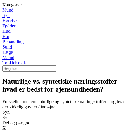
Kategorier
Mund
Syn
Hørelse
Fødder
Hud
Hår
Behandling
Sund
Læge
Mænd
TopHelse.dk
Naturlige vs. syntetiske næringsstoffer –
hvad er bedst for øjensundheden?
Forskellen mellem naturlige og syntetiske næringsstoffer – og hvad
der virkelig gavner dine øjne
Syn
Syn
Del og gør godt
X