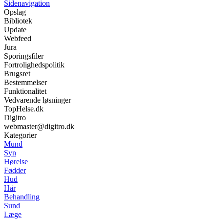
Sidenavigation
Opslag
Bibliotek
Update
Webfeed
Jura
Sporingsfiler
Fortrolighedspolitik
Brugsret
Bestemmelser
Funktionalitet
Vedvarende løsninger
TopHelse.dk
Digitro
webmaster@digitro.dk
Kategorier
Mund
Syn
Hørelse
Fødder
Hud
Hår
Behandling
Sund
Læge