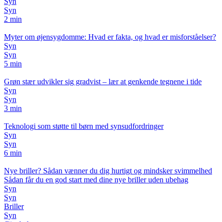
Syn
Syn
2 min
Myter om øjensygdomme: Hvad er fakta, og hvad er misforståelser?
Syn
Syn
5 min
Grøn stær udvikler sig gradvist – lær at genkende tegnene i tide
Syn
Syn
3 min
Teknologi som støtte til børn med synsudfordringer
Syn
Syn
6 min
Nye briller? Sådan vænner du dig hurtigt og mindsker svimmelhed
Sådan får du en god start med dine nye briller uden ubehag
Syn
Syn
Briller
Syn